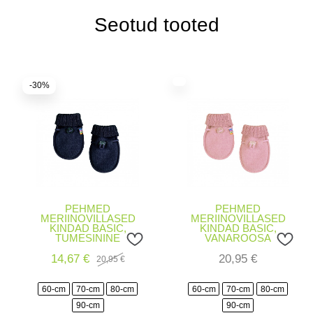
Seotud tooted
-30%
PEHMED
PEHMED
MERIINOVILLASED
MERIINOVILLASED
KINDAD BASIC,
KINDAD BASIC,
TUMESININE
VANAROOSA
14,67
€
20,95
€
20,95
€
Algne
Current
hind
price
oli:
is:
60-cm
70-cm
80-cm
60-cm
70-cm
80-cm
20,95 €.
14,67 €.
90-cm
90-cm