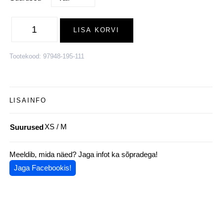
Vill-
siid
LISA KORVI
torusall
KENN,
must
kogus
Tootekood:
97948-195-111
LISAINFO
XS / M
Suurused
Meeldib, mida näed? Jaga infot ka sõpradega!
Jaga Facebookis!