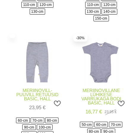
110-cm
120-cm
110-cm
120-cm
130-cm
130-cm
140-cm
150-cm
-30%
MERIINOVILL-
MERIINOVILLANE
PUUVILL RETUUSID
LÜHIKESE
BASIC, HALL
VARRUKAGA BODI
BASIC, HALL
23,95
€
16,77
€
23,95
€
Algne
Current
hind
price
60-cm
70-cm
80-cm
oli:
is:
50-cm
60-cm
70-cm
23,95 €.
16,77 €.
90-cm
100-cm
80-cm
90-cm