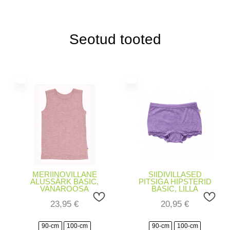
Seotud tooted
MERIINOVILLANE
SIIDIVILLASED
ALUSSÄRK BASIC,
PITSIGA HIPSTERID
VANAROOSA
BASIC, LILLA
23,95
€
20,95
€
90-cm
100-cm
90-cm
100-cm