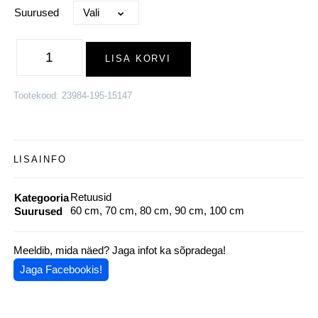
Suurused
Siidivillased
retuusid
LISA KORVI
BASIC,
tumehall
kogus
Tootekood:
23984-195-15147
LISAINFO
Retuusid
Kategooria
60 cm, 70 cm, 80 cm, 90 cm, 100 cm
Suurused
Meeldib, mida näed? Jaga infot ka sõpradega!
Jaga Facebookis!