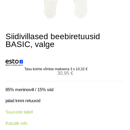
Siidivillased beebiretuusid
BASIC, valge
Tasu kolme võrdse maksena 3 x
10,32
€
30,95
€
85% meriinovill / 15% siid
jalad kinni retuusid
Suuruste tabel
Kasulik info