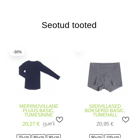
Seotud tooted
-30%
MERIINOVILLANE
SIIDIVILLASED
PLUUS BASIC,
BOKSERID BASIC,
TUMESININE
TUMEHALL
20,27
€
20,95
€
28,95
€
Algne
Current
hind
price
oli:
is:
70-cm
80-cm
90-cm
90-cm
100-cm