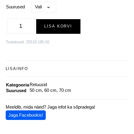
Suurused
Siidivillased
beebiretuusid
LISA KORVI
BASIC,
valge
kogus
Tootekood:
25518-185-50
LISAINFO
Retuusid
Kategooria
50 cm, 60 cm, 70 cm
Suurused
Meeldib, mida näed? Jaga infot ka sõpradega!
Jaga Facebookis!