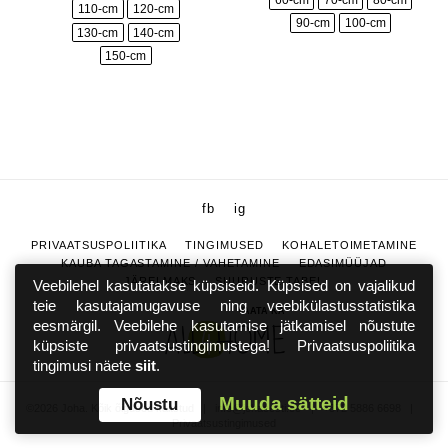
110-cm
120-cm
90-cm
100-cm
130-cm
140-cm
150-cm
fb
ig
PRIVAATSUSPOLIITIKA
TINGIMUSED
KOHALETOIMETAMINE
KAUBA TAGASTAMINE / VAHETAMINE
EDASIMÜÜJAD
JÄRELMAKS
SUURUSTE TABEL
Veebilehel kasutatakse küpsiseid. Küpsised on vajalikud
teie kasutajamugavuse ning veebikülastusstatistika
VAATA KA
eesmärgil. Veebilehe kasutamise jätkamisel nõustute
küpsiste privaatsustingimustega! Privaatsuspoliitika
tingimusi näete
siit
.
Muuda sätteid
Nõustu
©2026 Joha. Kõik õigused kaitstud
|
info@johaeesti.ee
|
+372 5886 6698
|
Privaatsustingimused