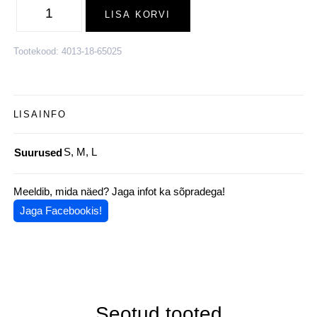
labakindad
LISA KORVI
naistele,
helehall
kogus
Tootekood:
4013-18-65025
LISAINFO
S, M, L
Suurused
Meeldib, mida näed? Jaga infot ka sõpradega!
Jaga Facebookis!
Seotud tooted