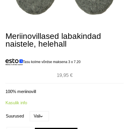
Meriinovillased labakindad
naistele, helehall
Tasu kolme võrdse maksena 3 x
7.20
19,95
€
100% meriinovill
Kasulik info
Suurused
Meriinovillased