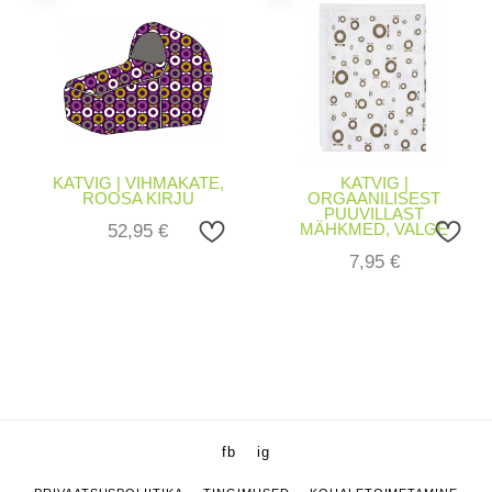
KATVIG | VIHMAKATE,
KATVIG |
ROOSA KIRJU
ORGAANILISEST
PUUVILLAST
52,95
€
MÄHKMED, VALGE
7,95
€
fb
ig