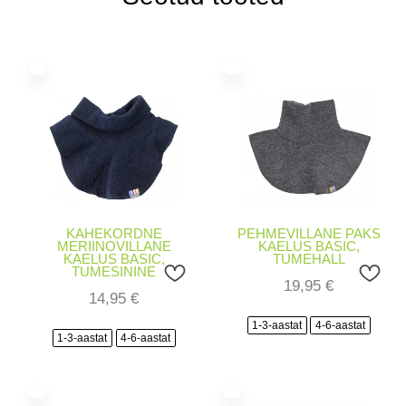
KAHEKORDNE
PEHMEVILLANE PAKS
MERIINOVILLANE
KAELUS BASIC,
KAELUS BASIC,
TUMEHALL
TUMESININE
19,95
€
14,95
€
1-3-aastat
4-6-aastat
1-3-aastat
4-6-aastat